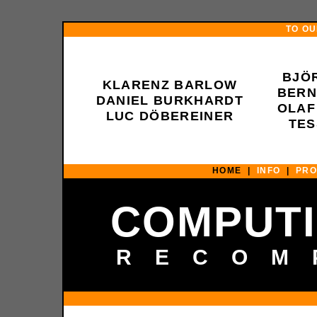
TO OU
BJÖ
KLARENZ BARLOW
BERN
DANIEL BURKHARDT
OLAF
LUC DÖBEREINER
TES
HOME |
INFO
|
PR
COMPUTI
RECOM